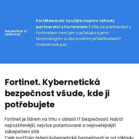
FortiRewards: Využijte naplno výhody
partnerství s Fortinetem |
Víte, že partnerství s
Nenechte si
Fortinetem není jen o přístupu k jeho
uniknout
technologiím a obchodním příležitostem?
Fortinet své par...
Fortinet. Kybernetická
bezpečnost všude, kde ji
potřebujete
Fortinet je lídrem na trhu v oblasti IT bezpečnosti. Nabízí
nejrozšířenější, nejvíce patentované a nejoveřejnější
zabepečení sítě.
Celé portfolio řešení kybernetické bezpečnosti je od základu