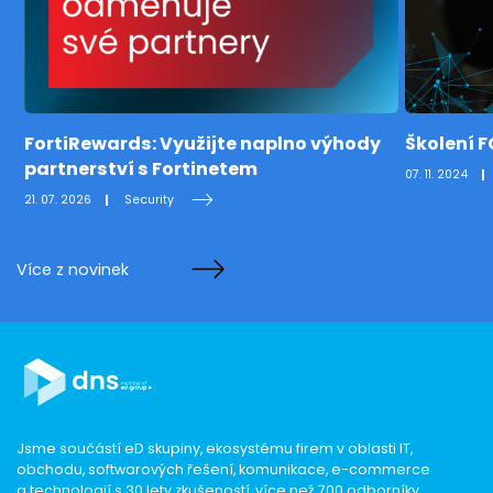
FortiRewards: Využijte naplno výhody
Školení 
partnerství s Fortinetem
07. 11. 2024
21. 07. 2026
Security
Více z novinek
Jsme součástí eD skupiny, ekosystému firem v oblasti IT,
obchodu, softwarových řešení, komunikace, e-commerce
a technologií s 30 lety zkušeností, více než 700 odborníky