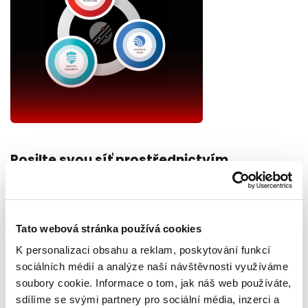
Posilte svou síť prostřednictvím
konvergence sítí a zabezpečení
Fortinet nabízí nejvýkonnější síťový a bezpečnostní operační
systém na světě.
Tato webová stránka používá cookies
Fortinet Security Fabric je unikátní platforma pro
K personalizaci obsahu a reklam, poskytování funkcí
konvergenci, konsolidaci a využívání kybernetické
sociálních médií a analýze naší návštěvnosti využíváme
bezpečnosti řízené umělou inteligencí.
soubory cookie. Informace o tom, jak náš web používáte,
sdílíme se svými partnery pro sociální média, inzerci a