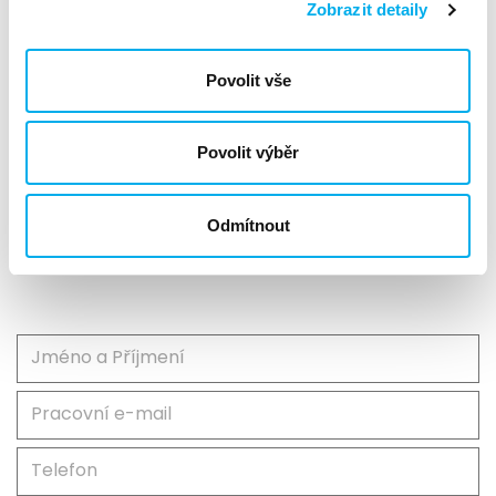
Trainer
Zobrazit detaily
Technical Consultant
Jan Beneš
Povolit vše
Technical Consultant
Michal Kazimír
Vendor Marketing Specialist
Adriana Petruláková
Povolit výběr
Odmítnout
Kontaktní formulář