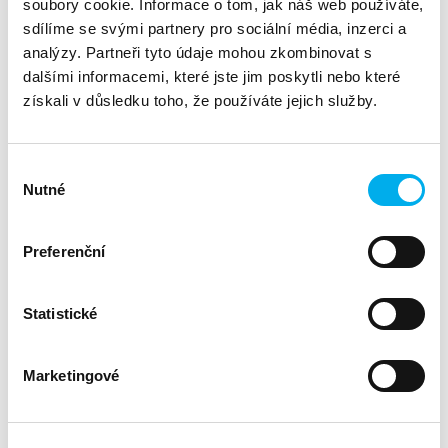
soubory cookie. Informace o tom, jak náš web používáte,
Náš tým
sdílíme se svými partnery pro sociální média, inzerci a
analýzy. Partneři tyto údaje mohou zkombinovat s
dalšími informacemi, které jste jim poskytli nebo které
Business Unit Manager
Vojtěch Krak
získali v důsledku toho, že používáte jejich služby.
Key Account Manager
Jiří Kos
Key Account Manager
Milan Kalný
Výběr
Key Account Manager
Pavel Chmelař
Nutné
souhlasu
Account Manager
Adam Kutina
Preferenční
Inside Sales Teamleader
Petra Burdej
Inside Sales Specialist
Patricie Šrůtková
Statistické
Inside Sales Specialist
Sára Alexandra
Klímová
Marketingové
Presales Consultant
Jan Nguyen
Technical Consultant / Fortinet Certified
Le Quang Phong