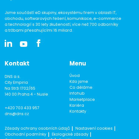
Jsme součástí eD skupiny, ekosystému firem v oblasti IT,
obchodu, softwarových řešení, komunikace, e-commerce
a technologií s 30 lety zkušeností, více než 700 odborníky
a tržbami přesahujícími 16 miliard.
Kontakt
Menu
Úvod
DNS a.s.
Kdo jsme
City Empiria
Co děláme
Na Strži 1702/65
Infohub
140 00 Praha 4 - Nusle
Marketplace
Kariéra
+420 703 433 957
Kontakty
dns@dns.cz
Zásady ochrany osobních údajů
Nastavení cookies
Obchodní podmínky
Ekologické zásady