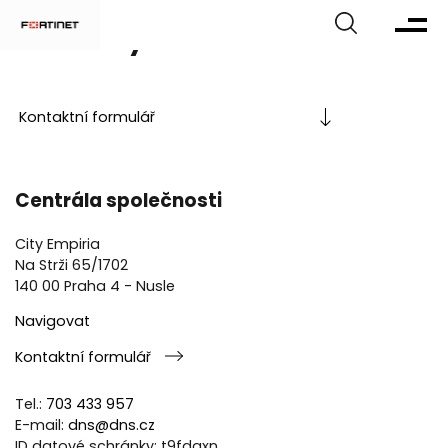
Kontakty
Kontaktní formulář
Centrála společnosti
City Empiria
Na Strži 65/1702
140 00 Praha 4 - Nusle
Navigovat
Kontaktní formulář
Tel.:
703 433 957
E-mail:
dns@dns.cz
ID datové schránky: t9fdqxn