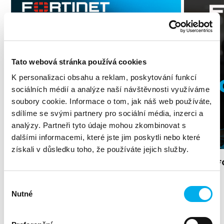
Tato webová stránka používá cookies
K personalizaci obsahu a reklam, poskytování funkcí
sociálních médií a analýze naší návštěvnosti využíváme
soubory cookie. Informace o tom, jak náš web používáte,
sdílíme se svými partnery pro sociální média, inzerci a
analýzy. Partneři tyto údaje mohou zkombinovat s
dalšími informacemi, které jste jim poskytli nebo které
získali v důsledku toho, že používáte jejich služby.
FortiRewards: Využijte naplno výhody
Školení 
partnerství s Fortinetem
07. 11. 2024
Výběr
21. 07. 2026
Security
Nutné
souhlasu
Více aktualit