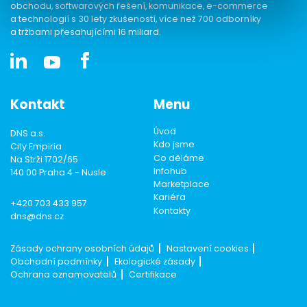
obchodu, softwarových řešení, komunikace, e-commerce
a technologií s 30 lety zkušeností, více než 700 odborníky
a tržbami přesahujícími 16 miliard.
Kontakt
Menu
Úvod
DNS a.s.
Kdo jsme
City Empiria
Co děláme
Na Strži 1702/65
Infohub
140 00 Praha 4 - Nusle
Marketplace
Kariéra
+420 703 433 957
Kontakty
dns@dns.cz
Zásady ochrany osobních údajů
Nastavení cookies
Obchodní podmínky
Ekologické zásady
Ochrana oznamovatelů
Certifikace