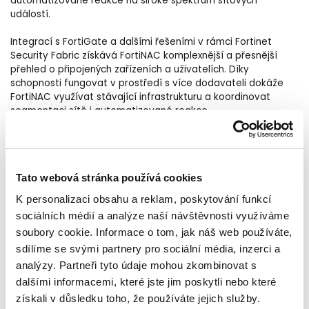
automatizované reakce na široké spektrum síťových
událostí.
Integrací s FortiGate a dalšími řešeními v rámci Fortinet
Security Fabric získává FortiNAC komplexnější a přesnější
přehled o připojených zařízeních a uživatelích. Díky
schopnosti fungovat v prostředí s více dodavateli dokáže
FortiNAC využívat stávající infrastrukturu a koordinovat
segmentaci sítě i automatizované reakce.
Více informací o produktu
ZDE
.
Tato webová stránka používá cookies
K personalizaci obsahu a reklam, poskytování funkcí
sociálních médií a analýze naší návštěvnosti využíváme
______________________________
soubory cookie. Informace o tom, jak náš web používáte,
Spolupracujeme s předními technologickými výrobci,
sdílíme se svými partnery pro sociální média, inzerci a
včetně společnosti Fortinet, lídra v oblasti
analýzy. Partneři tyto údaje mohou zkombinovat s
kybernetické bezpečnosti, abychom zajistili ochranu
dalšími informacemi, které jste jim poskytli nebo které
vašich kritických systémů a citlivých informací.
získali v důsledku toho, že používáte jejich služby.