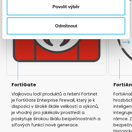
Povolit výběr
Odmítnout
FortiGate
FortiAn
Vlajkovou lodí produktů a řešení Fortinet
FortiAna
je FortiGate Enterprise Firewall, který je k
hrozbách
dispozici v široké škále velikostí a výkonů,
intelige
je vhodný pro jakékoliv prostředí a
integruj
poskytuje širokou škálu bezpečnostních a
rámce. Zv
síťových funkcí nové generace.
bezpečno
historic