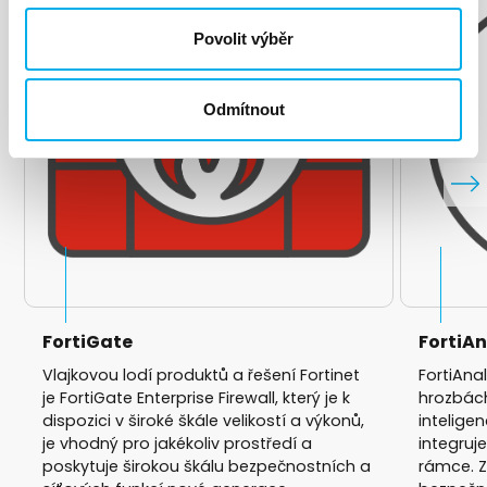
Povolit výběr
Odmítnout
FortiGate
FortiAn
Vlajkovou lodí produktů a řešení Fortinet
FortiAna
je FortiGate Enterprise Firewall, který je k
hrozbách
dispozici v široké škále velikostí a výkonů,
intelige
je vhodný pro jakékoliv prostředí a
integruj
poskytuje širokou škálu bezpečnostních a
rámce. Zv