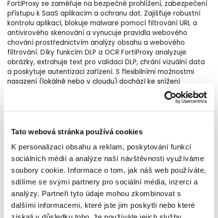
FortiProxy se zaměřuje na bezpečné prohlížení, zabezpečení
přístupu k SaaS aplikacím a ochranu dat. Zajišťuje robustní
kontrolu aplikací, blokuje malware pomocí filtrování URL a
antivirového skenování a vynucuje pravidla webového
chování prostřednictvím analýzy obsahu a webového
filtrování. Díky funkcím DLP a OCR FortiProxy analyzuje
obrázky, extrahuje text pro validaci DLP, chrání vizuální data
a poskytuje autentizaci zařízení. S flexibilními možnostmi
nasazení (lokálně nebo v cloudu) dochází ke snížení
celkových kapitálových výdajů (CAPEX).
Více informací o produktu
ZDE
.
Tato webová stránka používá cookies
K personalizaci obsahu a reklam, poskytování funkcí
sociálních médií a analýze naší návštěvnosti využíváme
______________________________
soubory cookie. Informace o tom, jak náš web používáte,
sdílíme se svými partnery pro sociální média, inzerci a
Spolupracujeme s předními technologickými výrobci,
analýzy. Partneři tyto údaje mohou zkombinovat s
včetně společnosti Fortinet, lídra v oblasti
dalšími informacemi, které jste jim poskytli nebo které
kybernetické bezpečnosti, abychom zajistili ochranu
získali v důsledku toho, že používáte jejich služby.