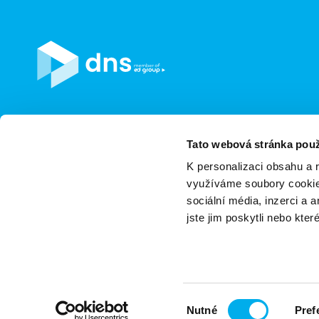
Jsme součástí eD skupiny, ekosystému firem v oblasti
softwarových řešení, komunikace, e-commerce a tech
Tato webová stránka použ
s 30 lety zkušeností, více než 700 odborníky a tržbami
K personalizaci obsahu a 
16 miliard.
využíváme soubory cookie.
sociální média, inzerci a 
jste jim poskytli nebo kter
Zásady ochrany osobních údajů
Nastavení cookie
Výběr
Nutné
Pref
souhlasu