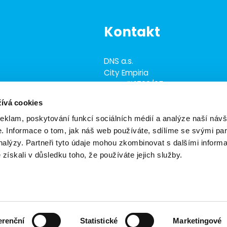
Kontakt
DNS a.s.
City Empiria
Na Strži 1702/65
 IT, obchodu,
140 00 Praha 4 - Nusle
nologií
ívá cookies
 přesahujícími
reklam, poskytování funkcí sociálních médií a analýze naší návš
+420 703 433 957
 Informace o tom, jak náš web používáte, sdílíme se svými par
dns@dns.cz
analýzy. Partneři tyto údaje mohou zkombinovat s dalšími inform
é získali v důsledku toho, že používáte jejich služby.
s
Obchodní podmínky
Ekologické zásady
Ochrana
erenční
Statistické
Marketingové