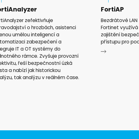
ortiAnalyzer
FortiAP
rtiAnalyzer zefektivňuje
Bezdrátové LAN 
ravodajství o hrozbách, asistenci
Fortinet využívá
zenou umělou inteligencí a
zajištění bezp
tomatizaci zabezpečení a
přístupu pro pod
tegruje IT a OT systémy do
dnotného rámce. Zvyšuje provozní
ektivitu, řeší bezpečnostní úzká
sta a nabízí jak historickou
alýzu, tak analýzu v reálném čase.