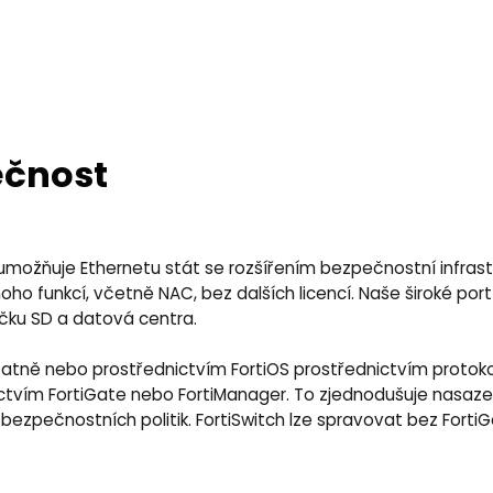
ečnost
možňuje Ethernetu stát se rozšířením bezpečnostní infrastruk
oho funkcí, včetně NAC, bez dalších licencí. Naše široké po
čku SD a datová centra.
tně nebo prostřednictvím FortiOS prostřednictvím protokolu 
vím FortiGate nebo FortiManager. To zjednodušuje nasazen
bezpečnostních politik. FortiSwitch lze spravovat bez Forti