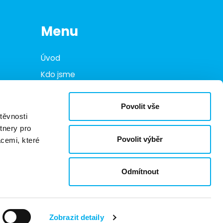
Menu
Úvod
Kdo jsme
Co děláme
Povolit vše
Infohub
těvnosti
Marketplace
tnery pro
Povolit výběr
acemi, které
Kariéra
Kontakty
Odmítnout
 oznamovatelů
Certifikace
Zobrazit detaily