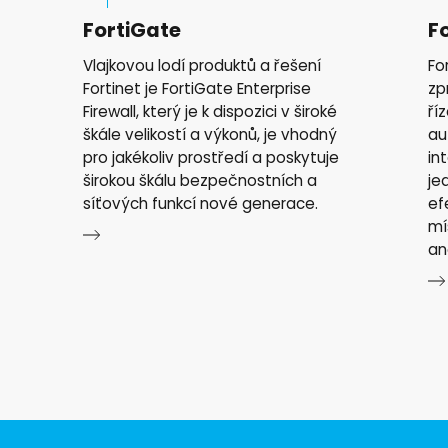
FortiGate
F
Vlajkovou lodí produktů a řešení
Fo
Fortinet je FortiGate Enterprise
zp
Firewall, který je k dispozici v široké
ří
škále velikostí a výkonů, je vhodný
au
pro jakékoliv prostředí a poskytuje
in
širokou škálu bezpečnostních a
je
síťových funkcí nové generace.
ef
mí
an