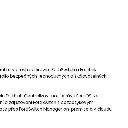
tury prostřednictvím FortiSwitch a FortiLink.
rtfolio bezpečných, jednoduchých a škálovatelných
FortiLink. Centralizovanou správu FortiOS lze
í a zajišťování FortiSwitch s bezdotykovým
Gate přes FortiSwitch Manager on-premise a v cloudu